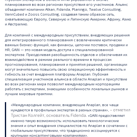
планирования во всех регионах присутствия его участников. Альянс
объединяет компании Atkan, Fidenda, Planingo, Twelve Consulting,
VennCubed и Zooss Consulting, создавая таким образом сеть,
охватывающую Европу, Северную и Латинскую Америки, Африку, Азию
и Австралию.
Для компаний с международным присутствием, внедряющих решения
для интегрированного планирования с вовлечением критически
важных бизнес-функций, как финансы, цепочки поставок, продажи и
HR, GAIN — это новая модель доступа к специализированной
экспертизе. Преодолевая разобщенность отделов и обеспечивая их
взаимодействие в режиме реального времени в процессах
прогнозирования, планирования и принятия решений, организации
могут значительно повысить свою операционную эффективность и
гибкость за счет внедрения платформы Anaplan. Глубокая
специализация участников альянса в области Anaplan и присутствие
во всех регионах мира позволит международным корпорациям
работать с экспертами, знающими особенности локальных рынков и
лучшие мировые практики.
«Международные компании, внедряющие Anaplan, все чаще
– отметил
нуждаются в профильных экспертах в разных странах»,
Тристан Колгейт, основатель Fidenda.
«GAIN предоставляет
именно такую возможность: использовать технологические
знания и опыт внедрения специалистов по Anaplan в сочетании с
глобальным присутствием, что традиционно ассоциируется с
крупными консалтинговыми компаниями».