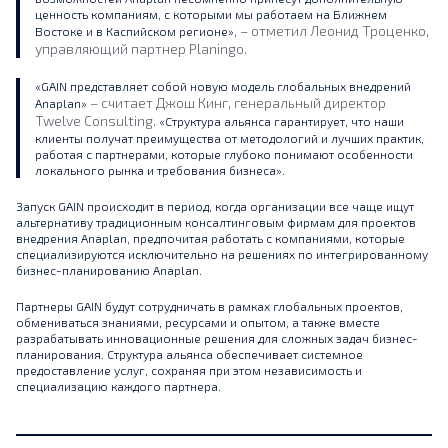
ценность компаниям, с которыми мы работаем на Ближнем
– отметил Леонид Троценко,
Востоке и в Каспийском регионе»,
управляющий партнер Planingo.
«GAIN представляет собой новую модель глобальных внедрений
– считает Джош Кинг, генеральный директор
Anaplan»
Twelve Consulting.
«Структура альянса гарантирует, что наши
клиенты получат преимущества от методологий и лучших практик,
работая с партнерами, которые глубоко понимают особенности
локального рынка и требования бизнеса».
Запуск GAIN происходит в период, когда организации все чаще ищут
альтернативу традиционным консалтинговым фирмам для проектов
внедрения Anaplan, предпочитая работать с компаниями, которые
специализируются исключительно на решениях по интегрированному
бизнес-планированию Anaplan.
Партнеры GAIN будут сотрудничать в рамках глобальных проектов,
обмениваться знаниями, ресурсами и опытом, а также вместе
разрабатывать инновационные решения для сложных задач бизнес-
планирования. Структура альянса обеспечивает системное
предоставление услуг, сохраняя при этом независимость и
специализацию каждого партнера.