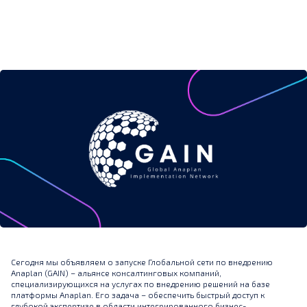
Сегодня мы объявляем о запуске Глобальной сети по внедрению
Anaplan (GAIN) – альянсе консалтинговых компаний,
специализирующихся на услугах по внедрению решений на базе
платформы Anaplan. Его задача – обеспечить быстрый доступ к
глубокой экспертизе в области интегрированного бизнес-