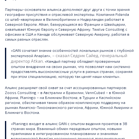
Партнеры-основатели альянса дополняют друг друга с точки зрения
географии присутствия и отраслевой экспертизы. Компания Fidenda
со штаб-квартирами в Великобритании и Нидерландах работает в
Северной Европе. Atkan, базирующаяся во Франции и Швейцарии,
охватывает Южную Европу и Северную Африку. Twelve Consulting с
офисами в США и Канаде обслуживает Северную Америку, работая в
самых разных отраслях.
«GAIN сочетает знание особенностей локальных рынков с глубокой
– сказал Седрик Сайед, генеральный
экспертизой Anaplan»,
директор Atkan.
«Каждый партнер обладает проверенным
опытом внедрения на своих рынках, что позволяет нам системно
предоставлять высококлассные услуги в разных странах, сохраняя
при этом специализацию, которую так ценят наши клиенты».
Альянс расширяет свой охват за счет ассоциированных партнеров:
Zooss Consulting – в Австралии и Бразилии, VennCubed – в Южной
Африке, Planingo – на Ближнем Востоке, в Турции и Каспийском
регионе, обеспечивая таким образом комплексную поддержку на
рынках Азиатско-Тихоокеанского региона, Африки, Южной Америки и
Ближнего Востока.
«Planingo входит в альянс GAIN с опытом ведения проектов в 38
странах мира. Взаимный обмен передовым опытом, новыми
практиками в интегрированном планировании и знаниями
возможностей Anaplan несомненно принесут дополнительную