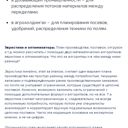
распределения потоков материалов между
переделами;
в агрохолдингах – для планирования посевов,
удобрений, распределения техники по полям.
Эвристики и оптимизаторы.
План производства, поставок, отгрузок
и т.д. можно рассчитать с помощью двух математических алгоритмов:
эвристики и оптимизатора. Что это за алгоритмы и в чём между ними
разница?
Эвристика
линейно, этап за этапом, считает один вариант плана
производства как простую разницу между потребностью, текущими
запасами и подтверждёнными ранее производственными заказами,
но почти не учитывает ограничения, которые существуют в цепочке
поставок. Конечно, возможно заложить часть ограничений с
помощью дополнительных формул и алгоритмов, но не все. Т.е.
эвристика считает неограниченную и, следовательно, не всегда
исполнимую потребность, которую потом уже специалисты
анализируют и корректируют вручную под реальные возможности
цепочки поставок. Часто эта коррекция основана на экспертном
мнении, а не на цифрах.
Оптимизатор
сразу выполняет расчёт исполнимого плана