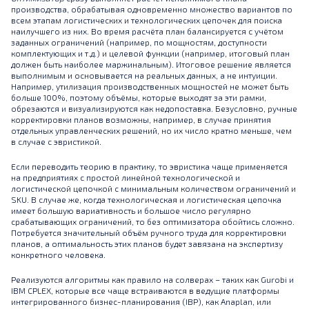
производства, обрабатывая одновременно множество вариантов по
всем этапам логистических и технологических цепочек для поиска
наилучшего из них. Во время расчёта план балансируется с учётом
заданных ограничений (например, по мощностям, доступности
комплектующих и т.д.) и целевой функции (например, итоговый план
должен быть наиболее маржинальным). Итоговое решение является
выполнимым и основывается на реальных данных, а не интуиции.
Например, утилизация производственных мощностей не может быть
больше 100%, поэтому объёмы, которые выходят за эти рамки,
обрезаются и визуализируются как недопоставка. Безусловно, ручные
корректировки планов возможны, например, в случае принятия
отдельных управленческих решений, но их число кратно меньше, чем
в случае с эвристикой.
Если переводить теорию в практику, то эвристика чаще применяется
на предприятиях с простой линейной технологической и
логистической цепочкой с минимальным количеством ограничений и
SKU. В случае же, когда технологическая и логистическая цепочка
имеет большую вариативность и большое число регулярно
срабатывающих ограничений, то без оптимизатора обойтись сложно.
Потребуется значительный объём ручного труда для корректировки
планов, а оптимальность этих планов будет завязана на экспертизу
конкретного человека.
Реализуются алгоритмы как правило на солверах – таких как Gurobi и
IBM CPLEX, которые все чаще встраиваются в ведущие платформы
интегрированного бизнес-планирования (IBP), как Anaplan, или