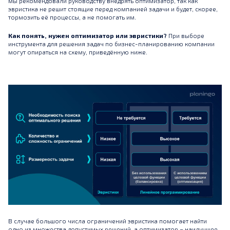
мы рекомендовали руководству внедрять оптимизатор, так как
эвристика не решит стоящие перед компанией задачи и будет, скорее,
тормозить её процессы, а не помогать им.
Как понять, нужен оптимизатор или эвристики?
При выборе
инструмента для решения задач по бизнес-планированию компании
могут опираться на схему, приведённую ниже.
В случае большого числа ограничений эвристика помогает найти
одно из множества допустимых решений, а оптимизатор – наилучшее