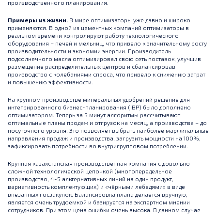
производственного планирования.
Примеры из жизни.
В мире оптимизаторы уже давно и широко
применяются. В одной из цементных компаний оптимизаторы в
реальном времени контролируют работу технологического
оборудования – печей и мельниц, что привело к значительному росту
производительности и экономии энергии. Производитель
подсолнечного масла оптимизировал свою сеть поставок, улучшив
размещение распределительных центров и сбалансировав
производство с колебаниями спроса, что привело к снижению затрат
и повышению эффективности.
На крупном производстве минеральных удобрений решение для
интегрированного бизнес-планирования (IBP) было дополнено
оптимизатором. Теперь за 5 минут алгоритмы рассчитывают
оптимальные планы продаж и отгрузок на месяц, а производства – до
посуточного уровня. Это позволяет выбрать наиболее маржинальные
направления продаж и производства, загрузить мощности на 100%,
зафиксировать потребности во внутригрупповом потреблении.
Крупная казахстанская производственная компания с довольно
сложной технологической цепочкой (многопередельное
производство, 4-5 альтернативных линий на один продукт,
вариативность комплектующих) и «чёрными лебедями» в виде
внезапных госзакупок. Балансировка плана делается вручную,
является очень трудоёмкой и базируется на экспертном мнении
сотрудников. При этом цена ошибки очень высока. В данном случае