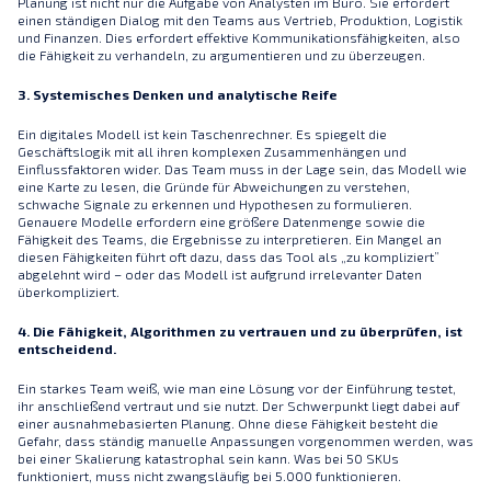
Planung ist nicht nur die Aufgabe von Analysten im Büro. Sie erfordert
einen ständigen Dialog mit den Teams aus Vertrieb, Produktion, Logistik
und Finanzen. Dies erfordert effektive Kommunikationsfähigkeiten, also
die Fähigkeit zu verhandeln, zu argumentieren und zu überzeugen.
3. Systemisches Denken und analytische Reife
Ein digitales Modell ist kein Taschenrechner. Es spiegelt die
Geschäftslogik mit all ihren komplexen Zusammenhängen und
Einflussfaktoren wider. Das Team muss in der Lage sein, das Modell wie
eine Karte zu lesen, die Gründe für Abweichungen zu verstehen,
schwache Signale zu erkennen und Hypothesen zu formulieren.
Genauere Modelle erfordern eine größere Datenmenge sowie die
Fähigkeit des Teams, die Ergebnisse zu interpretieren. Ein Mangel an
diesen Fähigkeiten führt oft dazu, dass das Tool als „zu kompliziert”
abgelehnt wird – oder das Modell ist aufgrund irrelevanter Daten
überkompliziert.
4. Die Fähigkeit, Algorithmen zu vertrauen und zu überprüfen, ist
entscheidend.
Ein starkes Team weiß, wie man eine Lösung vor der Einführung testet,
ihr anschließend vertraut und sie nutzt. Der Schwerpunkt liegt dabei auf
einer ausnahmebasierten Planung. Ohne diese Fähigkeit besteht die
Gefahr, dass ständig manuelle Anpassungen vorgenommen werden, was
bei einer Skalierung katastrophal sein kann. Was bei 50 SKUs
funktioniert, muss nicht zwangsläufig bei 5.000 funktionieren.