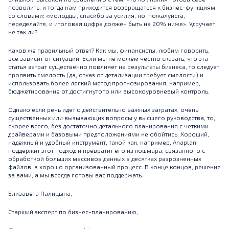
позволить, и тогда нам приходится возвращаться к бизнес-функциям
со словами: «молодцы, спасибо за усилия, но, пожалуйста,
переделайте, и итоговая цифра должен быть на 20% ниже». Удручает,
не так ли?
Каков же правильный ответ? Как мы, финансисты, любим говорить,
все зависит от ситуации. Если мы не можем честно сказать, что эта
статья затрат существенно повлияет на результаты бизнеса, то следует
проявить смелость (да, отказ от детализации требует смелости) и
использовать более легкий метод прогнозирования, например,
бюджетирование от достигнутого или высокоуровневый контроль.
Однако если речь идет о действительно важных затратах, очень
существенных или вызывающих вопросы у высшего руководства, то,
скорее всего, без достаточно детального планирования с четкими
драйверами и базовыми предположениями не обойтись. Хороший,
надежный и удобный инструмент, такой как, например,
Anaplan
,
поддержит этот подход и превратит его из кошмара, связанного с
обработкой больших массивов данных в десятках разрозненных
файлов, в хорошо организованный процесс. В конце концов, решение
за вами, а мы всегда готовы вас поддержать.
Елизавета Палицына,
Старший эксперт по бизнес-планированию,