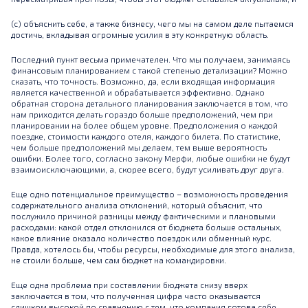
(c) объяснить себе, а также бизнесу, чего мы на самом деле пытаемся
достичь, вкладывая огромные усилия в эту конкретную область.
Последний пункт весьма примечателен. Что мы получаем, занимаясь
финансовым планированием с такой степенью детализации? Можно
сказать, что точность. Возможно, да, если входящая информация
является качественной и обрабатывается эффективно. Однако
обратная сторона детального планирования заключается в том, что
нам приходится делать гораздо больше предположений, чем при
планировании на более общем уровне. Предположения о каждой
поездке, стоимости каждого отеля, каждого билета. По статистике,
чем больше предположений мы делаем, тем выше вероятность
ошибки. Более того, согласно закону Мерфи, любые ошибки не будут
взаимоисключающими, а, скорее всего, будут усиливать друг друга.
Еще одно потенциальное преимущество – возможность проведения
содержательного анализа отклонений, который объяснит, что
послужило причиной разницы между фактическими и плановыми
расходами: какой отдел отклонился от бюджета больше остальных,
какое влияние оказало количество поездок или обменный курс.
Правда, хотелось бы, чтобы ресурсы, необходимые для этого анализа,
не стоили больше, чем сам бюджет на командировки.
Еще одна проблема при составлении бюджета снизу вверх
заключается в том, что полученная цифра часто оказывается
слишком высокой по сравнению с тем, что компания готова себе