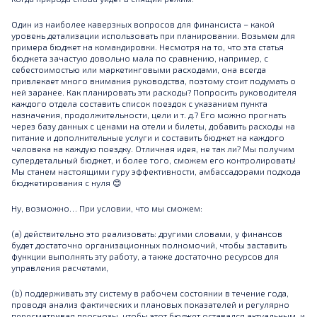
Один из наиболее каверзных вопросов для финансиста – какой
уровень детализации использовать при планировании. Возьмем для
примера бюджет на командировки. Несмотря на то, что эта статья
бюджета зачастую довольно мала по сравнению, например, с
себестоимостью или маркетинговыми расходами, она всегда
привлекает много внимания руководства, поэтому стоит подумать о
ней заранее. Как планировать эти расходы? Попросить руководителя
каждого отдела составить список поездок с указанием пункта
назначения, продолжительности, цели и т. д.? Его можно прогнать
через базу данных с ценами на отели и билеты, добавить расходы на
питание и дополнительные услуги и составить бюджет на каждого
человека на каждую поездку. Отличная идея, не так ли? Мы получим
супердетальный бюджет, и более того, сможем его контролировать!
Мы станем настоящими гуру эффективности, амбассадорами подхода
бюджетирования с нуля
😊
Ну, возможно… При условии, что мы сможем:
(a) действительно это реализовать: другими словами, у финансов
будет достаточно организационных полномочий, чтобы заставить
функции выполнять эту работу, а также достаточно ресурсов для
управления расчетами,
(b) поддерживать эту систему в рабочем состоянии в течение года,
проводя анализ фактических и плановых показателей и регулярно
пересматривая прогнозы, чтобы этот бюджет оставался актуальным, и