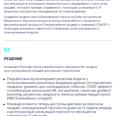
это актуально в отношении краткосрочного ежедневного прогноза
продаж, который прежде создавался с помощью устаревшего IT
решения и экспертизы менеджеров по планированию.
Создание модели прогнозирования спроса на базе алгоритмов
Машинного обучения вошло в контур масштабного проекта по
автоматизации процесса Планирования продаж и операций (S&OP) с
помощью всемирно известной платформы интегрированного
планирования Anaplan.
02
РЕШЕНИЕ
Командой Planingo была разработана и запущена ML-модель
прогнозирования продаж для разных горизонтов:
Разработана мультипараметрическая модель с
использованием различных входящих данных (исторические
продажи, уровень цен, календарные события, COVID-эффект)
и комбинации нескольких ML-алгоритмов, таких как gradient
boosting, регрессия, нейросеть (многослойный перцептрон),
KNN (ближайших соседей).
Команде клиента теперь доступны две версии прогноза
продаж: операционный прогноз по дням на 12 недель вперед
и долгосрочный скользящий прогноз по месяцам на
следующие 12 месяцев.